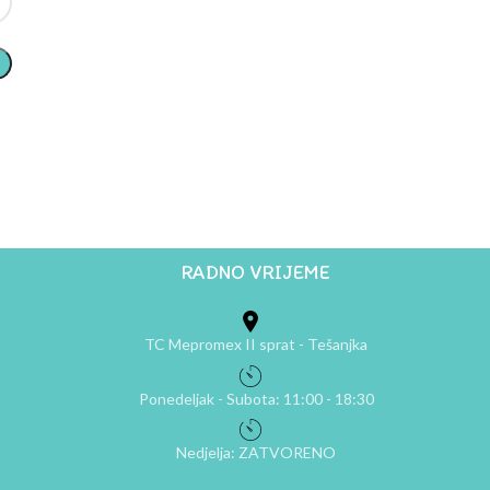
RADNO VRIJEME
TC Mepromex II sprat - Tešanjka
Ponedeljak - Subota: 11:00 - 18:30
Nedjelja: ZATVORENO