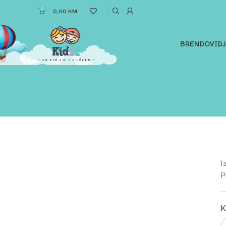
0
0,00
KM
BRENDOVI
D
I
P
K