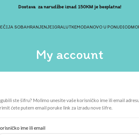
Dostava za narudžbe iznad 150KM je besplatna!
JEČIJA SOBA
HRANJENJE
IGRA
LUTKE
MODA
NOVO U PONUDI
ODMOR
My account
zgubili ste šifru? Molimo unesite vaše korisničko ime ili email adresu
rimit ćete putem email poruke link za izradu nove šifre.
orisničko ime ili email