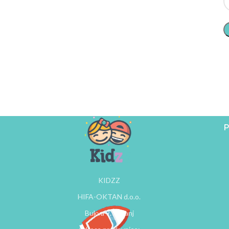
P
KIDZZ
HIFA-OKTAN d.o.o.
Bukva 9, Tešanj