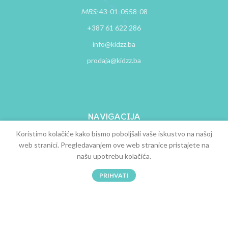
MBS:
43-01-0558-08
+387 61 622 286
info@kidzz.ba
prodaja@kidzz.ba
NAVIGACIJA
Koristimo kolačiće kako bismo poboljšali vaše iskustvo na našoj
O nama
web stranici. Pregledavanjem ove web stranice pristajete na
Kontakt
našu upotrebu kolačića.
0
Uslovi kupovine
PRIHVATI
Trgovina
Filteri
Želje
Korpa
Račun
Uputstvo za kupovinu
Česta pitanja
Zamjena i povrat