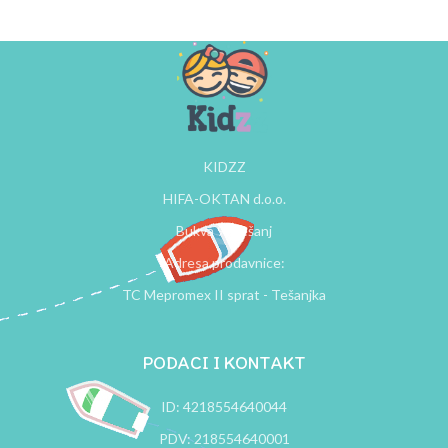
KIDZZ
HIFA-OKTAN d.o.o.
Bukva 9, Tešanj
Adresa prodavnice:
TC Mepromex II sprat - Tešanjka
PODACI I KONTAKT
ID: 4218554640044
PDV: 218554640001