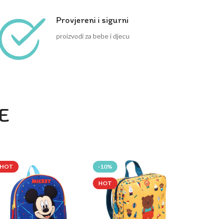
Provjereni i sigurni
proizvodi za bebe i djecu
E
HOT
-10%
HOT
HOT