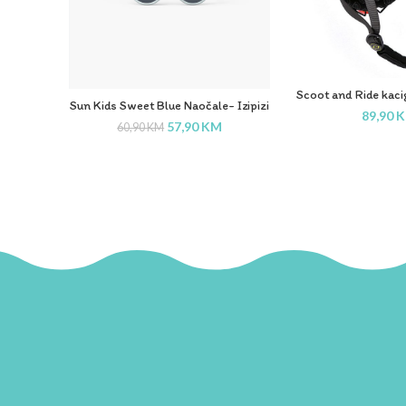
Scoot and Ride kac
Sun Kids Sweet Blue Naočale- Izipizi
veličin
89,90
57,90
KM
60,90
KM