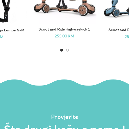
Scoot and Ride Highwaykick 1
Scoot and R
iga Lemon S-M
Push&Go Wildberry
Pus
a
255,00
KM
25
KM
Provjerite
Šta drugi kažu o nama !