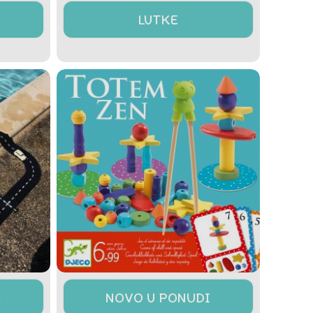
LUTKE
M
NOVO U PONUDI