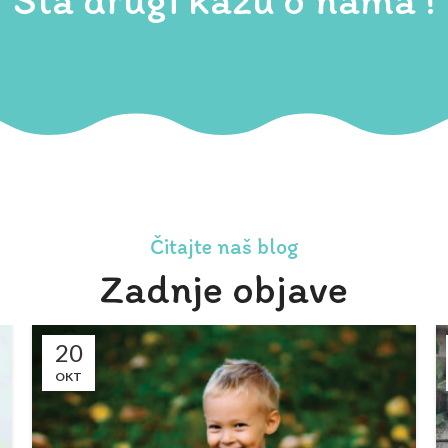
Čitajte naš blog
Zadnje objave
20
OKT