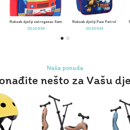
Ruksak dječiji vatrogasac Sam
Ruksak dječiji Paw Patrol
Vadobag
Vadobag
30,50
KM
20,90
KM
Naša ponuda
onađite nešto za Vašu dj