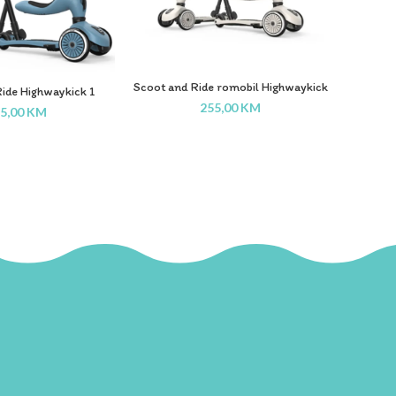
Scoot
Scoot and Ride romobil Highwaykick
ide Highwaykick 1
1 Push&Go Ash
h&Go Steel
255,00
KM
5,00
KM