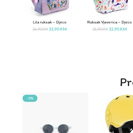
Lila ruksak – Djeco
Ruksak Vjeverica – Djeco
32,90
KM
32,90
KM
36,90
KM
36,90
KM
Pr
-5%