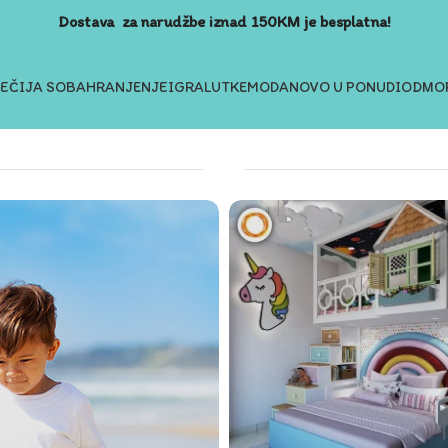
Dostava za narudžbe iznad 150KM je besplatna!
JEČIJA SOBA
HRANJENJE
IGRA
LUTKE
MODA
NOVO U PONUDI
ODMOR