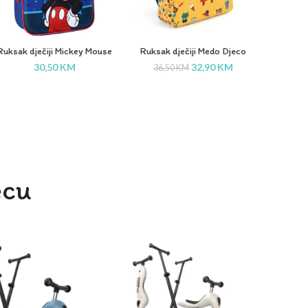
Ruksak dječiji Mickey Mouse
Ruksak dječiji Medo Djeco
Puzzle 4
Vadobag
30,50
KM
32,90
KM
36,50
KM
ecu