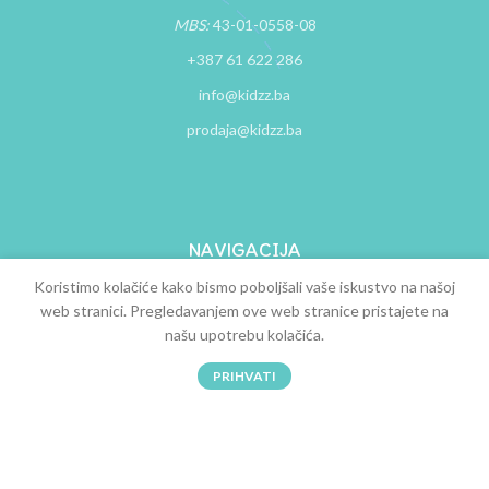
MBS:
43-01-0558-08
+387 61 622 286
info@kidzz.ba
prodaja@kidzz.ba
NAVIGACIJA
Koristimo kolačiće kako bismo poboljšali vaše iskustvo na našoj
O nama
web stranici. Pregledavanjem ove web stranice pristajete na
Kontakt
našu upotrebu kolačića.
0
Uslovi kupovine
PRIHVATI
Trgovina
Filteri
Želje
Korpa
Račun
Uputstvo za kupovinu
Česta pitanja
Zamjena i povrat