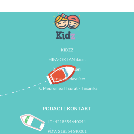
KIDZZ
HIFA-OKTAN d.o.o.
Bukva 9, Tešanj
Adresa prodavnice:
TC Mepromex II sprat - Tešanjka
PODACI I KONTAKT
ID: 4218554640044
PDV: 218554640001