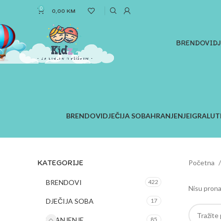
0
0,00
KM
BRENDOVI
D
BRENDOVI
DJEČIJA SOBA
HRANJENJE
IGRA
LUT
KATEGORIJE
Početna
BRENDOVI
422
Nisu prona
DJEČIJA SOBA
17
HRANJENJE
85