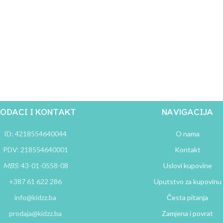
ODACI I KONTAKT
NAVIGACIJA
ID: 4218554640044
O nama
PDV: 218554640001
Kontakt
MBS:
43-01-0558-08
Uslovi kupovine
+387 61 622 286
Uputstvo za kupovinu
info@kidzz.ba
Česta pitanja
prodaja@kidzz.ba
Zamjena i povrat