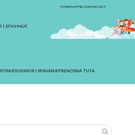
HOME
SHOP
BLOG
KONTAKT
 I SPAVANJE
 PONUDI
ODMOR I SPAVANJE
PRENOSNA TUTA