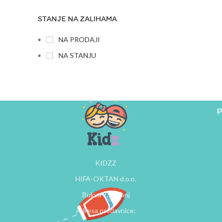
STANJE NA ZALIHAMA
NA PRODAJI
NA STANJU
P
KIDZZ
HIFA-OKTAN d.o.o.
Bukva 9, Tešanj
Adresa prodavnice: