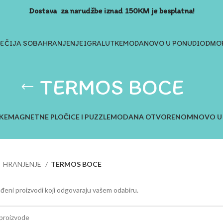
Dostava za narudžbe iznad 150KM je besplatna!
JEČIJA SOBA
HRANJENJE
IGRA
LUTKE
MODA
NOVO U PONUDI
ODMOR
TERMOS BOCE
KE
MAGNETNE PLOČICE I PUZZLE
MODA
NA OTVORENOM
NOVO U
HRANJENJE
TERMOS BOCE
đeni proizvodi koji odgovaraju vašem odabiru.