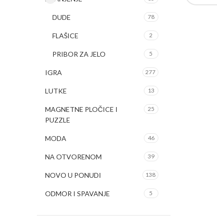
DUDE
78
FLAŠICE
2
PRIBOR ZA JELO
5
IGRA
277
LUTKE
13
MAGNETNE PLOČICE I
25
PUZZLE
MODA
46
NA OTVORENOM
39
NOVO U PONUDI
138
ODMOR I SPAVANJE
5