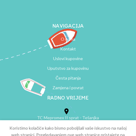
NAVIGACIJA
O nama
Kontakt
Uslovi kupovine
Uputstvo za kupovinu
Česta pitanja
Zamjena i povrat
RADNO VRIJEME
TC Mepromex II sprat - Tešanjka
Koristimo kolačiće kako bismo poboljšali vaše iskustvo na našoj
Ponedeljak - Subota: 11:00 - 18:30
web stranici. Pregledavanjem ove web stranice pristajete na