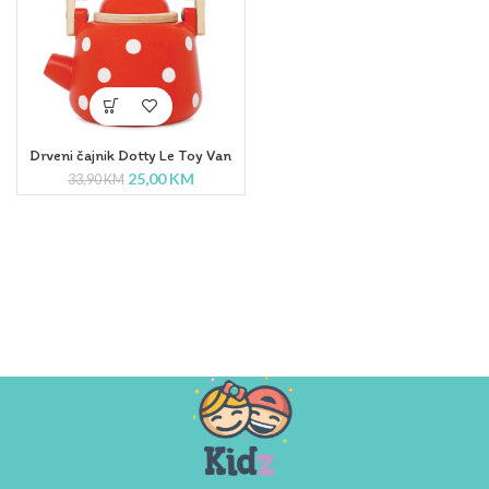
Drveni čajnik Dotty Le Toy Van
25,00
KM
33,90
KM