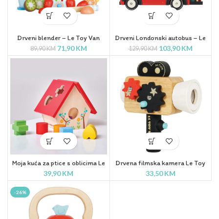
Drveni blender – Le Toy Van
Drveni Londonski autobus – Le
Toy Van
71,90
KM
103,90
KM
89,90
KM
129,90
KM
Moja kuća za ptice s oblicima Le
Drvena filmska kamera Le Toy
Toy Van
Van
39,90
KM
33,50
KM
-26%