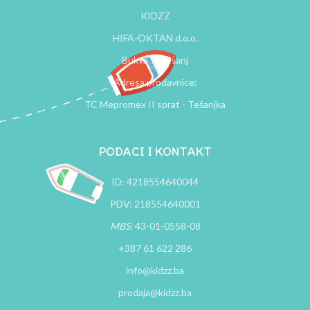
KIDZZ
HIFA-OKTAN d.o.o.
Bukva 9, Tešanj
Adresa prodavnice:
TC Mepromex II sprat - Tešanjka
PODACI I KONTAKT
ID: 4218554640044
PDV: 218554640001
MBS:
43-01-0558-08
+387 61 622 286
info@kidzz.ba
prodaja@kidzz.ba