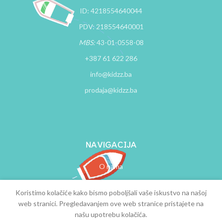
ID: 4218554640044
PDV: 218554640001
MBS:
43-01-0558-08
+387 61 622 286
info@kidzz.ba
prodaja@kidzz.ba
NAVIGACIJA
O nama
Kontakt
Koristimo kolačiće kako bismo poboljšali vaše iskustvo na našoj
Uslovi kupovine
web stranici. Pregledavanjem ove web stranice pristajete na
Uputstvo za kupovinu
našu upotrebu kolačića.