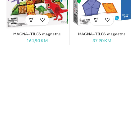
MAGNA-TILES magnetne
MAGNA-TILES magnetne
pločice – DINO WORLD 40
pločice – POLYGON set od 8
164,90
KM
37,90
KM
KOMADA
komada