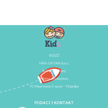
KIDZZ
HIFA-OKTAN d.o.o.
Bukva 9, Tešanj
Adresa prodavnice:
TC Mepromex II sprat - Tešanjka
PODACI I KONTAKT